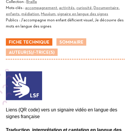
Collection :
Brailla
Mots-clés :
accompagnement
,
activités
,
curiosité
,
Documentaire
,
enfants
,
médiation
,
Muséum
,
signaire en langue des signes
Publics :
J'accompagne mon enfant déficient visuel, Je découvre des
mots en langue des signes
FICHE TECHNIQUE
SOMMAIRE
AUTEUR(S)/-TRICE(S)
Liens (QR code) vers un signaire vidéo en langue des
signes française
Traduction, interprétation et captation en langue des