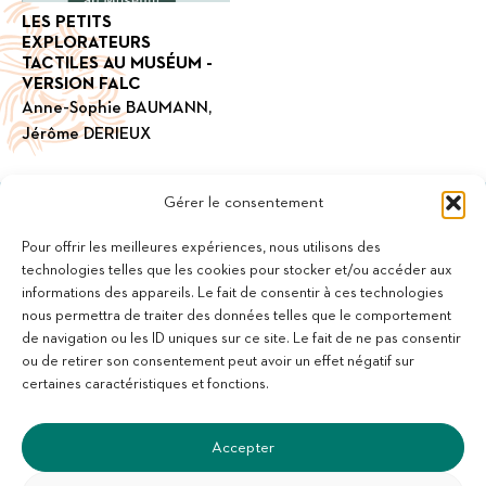
LES PETITS
EXPLORATEURS
TACTILES AU MUSÉUM -
VERSION FALC
Anne-Sophie BAUMANN,
Jérôme DERIEUX
Gérer le consentement
Pour offrir les meilleures expériences, nous utilisons des
technologies telles que les cookies pour stocker et/ou accéder aux
informations des appareils. Le fait de consentir à ces technologies
11 bis Rue des Novalles
nous permettra de traiter des données telles que le comportement
21240 Talant - France
de navigation ou les ID uniques sur ce site. Le fait de ne pas consentir
+33 (0)3 80 59 22 88
ou de retirer son consentement peut avoir un effet négatif sur
Membre de la Fédération des Aveugles de France
certaines caractéristiques et fonctions.
Membre du collectif Les Éditeurs Atypiques
Accepter