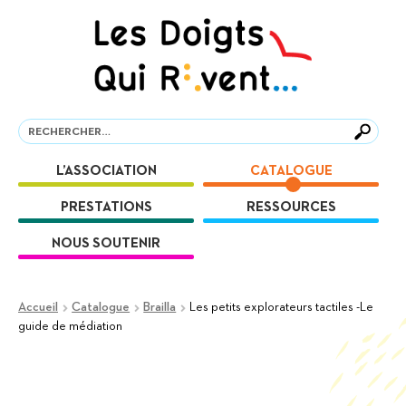
Aller
Aller
à
au
la
contenu
navigation
Recherche
Recherche
L’ASSOCIATION
CATALOGUE
PRESTATIONS
RESSOURCES
NOUS SOUTENIR
Accueil
Catalogue
Brailla
Les petits explorateurs tactiles -Le
guide de médiation