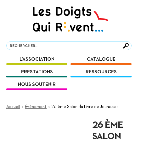
Aller
Aller
à
au
la
contenu
navigation
Recherche
Recherche
L’ASSOCIATION
CATALOGUE
PRESTATIONS
RESSOURCES
NOUS SOUTENIR
Accueil
Événement
26 ème Salon du Livre de Jeunesse
26 ÈME
SALON