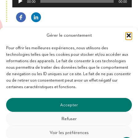
00:00
00:00
audio
Gérer le consentement
Pour offrir les meilleures expériences, nous utilisons des
technologies telles que les cookies pour stocker et/ou accéder aux
informations des appareils. Le fait de consentir à ces technologies
11 bis Rue des Novalles
nous permettra de traiter des données telles que le comportement
21240 Talant - France
de navigation ou les ID uniques sur ce site. Le fait de ne pas consentir
+33 (0)3 80 59 22 88
ou de retirer son consentement peut avoir un effet négatif sur
Membre de la Fédération des Aveugles de France
certaines caractéristiques et fonctions.
Membre du collectif Les Éditeurs Atypiques
Accepter
Refuser
Voir les préférences
SUIVEZ-NOUS :