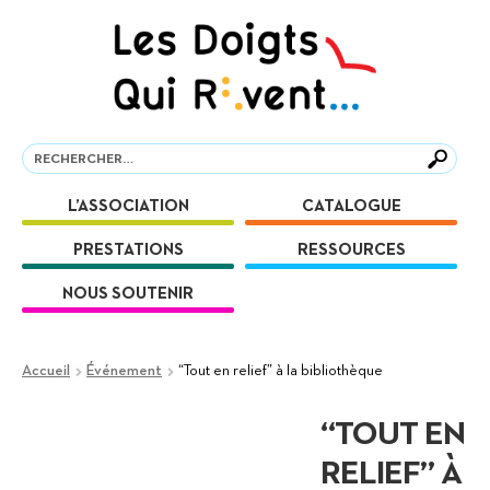
Aller
Aller
à
au
la
contenu
navigation
Recherche
Recherche
L’ASSOCIATION
CATALOGUE
PRESTATIONS
RESSOURCES
NOUS SOUTENIR
Accueil
Événement
“Tout en relief” à la bibliothèque
“TOUT EN
RELIEF” À