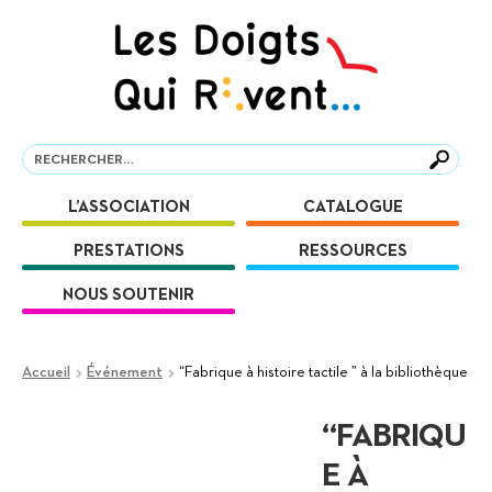
Aller
Aller
à
au
la
contenu
navigation
Recherche
Recherche
L’ASSOCIATION
CATALOGUE
PRESTATIONS
RESSOURCES
NOUS SOUTENIR
Accueil
Événement
“Fabrique à histoire tactile ” à la bibliothèque
“FABRIQU
E À