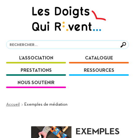
Aller
Aller
à
au
la
contenu
navigation
Recherche
Recherche
L’ASSOCIATION
CATALOGUE
PRESTATIONS
RESSOURCES
NOUS SOUTENIR
Accueil
Exemples de médiation
EXEMPLES