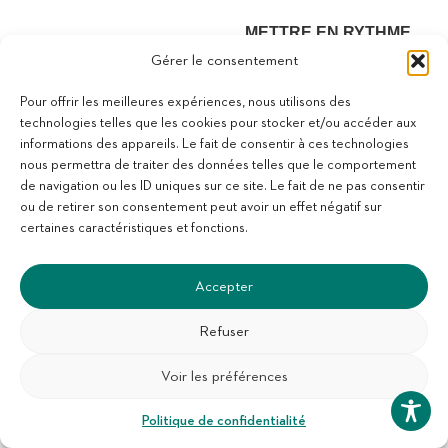
METTRE EN RYTHME
Dès le début du récit, j’ai
Gérer le consentement
introduit une chanson sur
Pour offrir les meilleures expériences, nous utilisons des
la partie répétitive du
technologies telles que les cookies pour stocker et/ou accéder aux
livre, « on part à la
informations des appareils. Le fait de consentir à ces technologies
chasse à l’ours, on va en
nous permettra de traiter des données telles que le comportement
prendre un très gros, la
de navigation ou les ID uniques sur ce site. Le fait de ne pas consentir
vie est belle on a peur de
ou de retirer son consentement peut avoir un effet négatif sur
certaines caractéristiques et fonctions.
rien » tout en frappant sur
ses cuisses, dans ses
mains, ou d’autres parties
Accepter
du corps. L’enfant prenait
Refuser
plaisir à retrouver ce
refrain, dynamisant, mais
Voir les préférences
aussi se prêtait volontiers
à des jeux de rythmes,
Politique de confidentialité
jusque à varier les