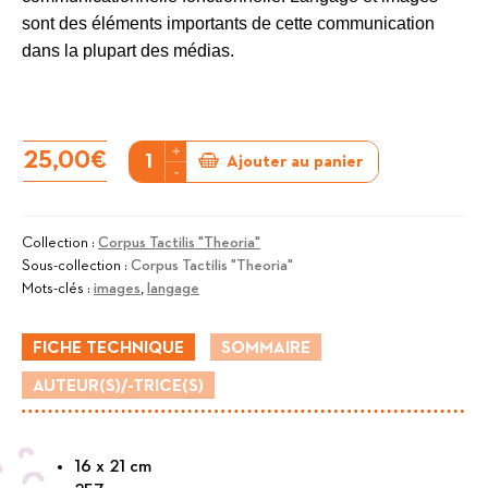
sont des éléments importants de cette communication
dans la plupart des médias.
+
quantité
25,00
€
Ajouter au panier
-
de
Langage
et
Collection :
Corpus Tactilis "Theoria"
Sous-collection :
Corpus Tactilis "Theoria"
visualisation
Mots-clés :
images
,
langage
FICHE TECHNIQUE
SOMMAIRE
AUTEUR(S)/-TRICE(S)
16 x 21 cm