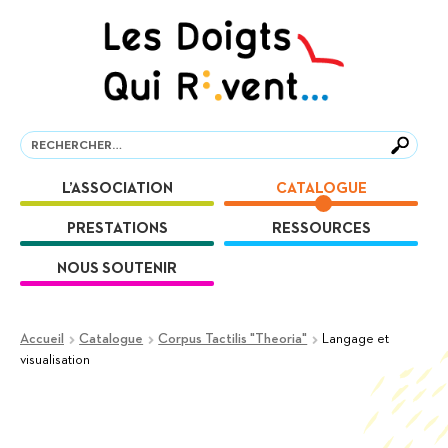
Aller
Aller
à
au
la
contenu
navigation
Recherche
Recherche
L’ASSOCIATION
CATALOGUE
PRESTATIONS
RESSOURCES
NOUS SOUTENIR
Accueil
Catalogue
Corpus Tactilis "Theoria"
Langage et
visualisation