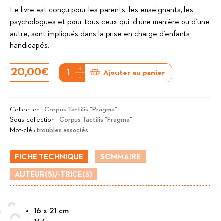
Le livre est conçu pour les parents, les enseignants, les
psychologues et pour tous ceux qui, d’une manière ou d’une
autre, sont impliqués dans la prise en charge d’enfants
handicapés.
+
quantité
20,00
€
Ajouter au panier
-
de
Apprentissages
précoces
Collection :
Corpus Tactilis "Pragma"
Sous-collection :
Corpus Tactilis "Pragma"
pas
Mot-clé :
troubles associés
à
pas
FICHE TECHNIQUE
SOMMAIRE
AUTEUR(S)/-TRICE(S)
16 x 21 cm