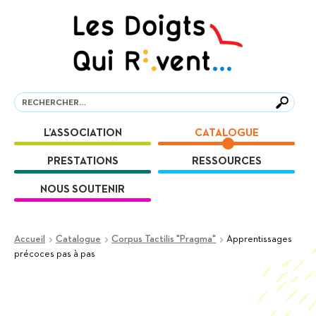
Aller
Aller
à
au
la
contenu
navigation
Recherche
Recherche
L’ASSOCIATION
CATALOGUE
PRESTATIONS
RESSOURCES
NOUS SOUTENIR
Accueil
Catalogue
Corpus Tactilis "Pragma"
Apprentissages
précoces pas à pas