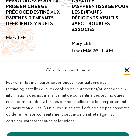
RESSOURCES POUR LA
CRÉATIVE
PRISE EN CHARGE
D'APPRENTISSAGE POUR
PRÉCOCE DESTINÉ AUX
LES ENFANTS
PARENTS D'ENFANTS
DÉFICIENTS VISUELS
DÉFICIENTS VISUELS
AVEC TROUBLES
ASSOCIÉS
Mary LEE
Mary LEE
Lindi MACWILLIAM
Gérer le consentement
Pour offrir les meilleures expériences, nous utilisons des
technologies telles que les cookies pour stocker et/ou accéder aux
informations des appareils. Le fait de consentir à ces technologies
11 bis Rue des Novalles
nous permettra de traiter des données telles que le comportement
21240 Talant - France
de navigation ou les ID uniques sur ce site. Le fait de ne pas consentir
+33 (0)3 80 59 22 88
ou de retirer son consentement peut avoir un effet négatif sur
Membre de la Fédération des Aveugles de France
certaines caractéristiques et fonctions.
Membre du collectif Les Éditeurs Atypiques