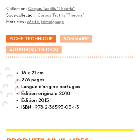
Exercices
de
Collection :
Corpus Tactilis "Theoria"
Sous-collection :
Corpus Tactilis "Theoria"
voir
Mots-clés :
cécité
,
témoignage
et
de
FICHE TECHNIQUE
SOMMAIRE
non-
AUTEUR(S)/-TRICE(S)
voir
:
art
16 x 21 cm
et
276 pages
recherche
Langue d'origine portugais
avec
Édition originale 2010
Édition 2015
des
ISBN :
978-2-36593-054-3
personnes
handicapées
visuelles