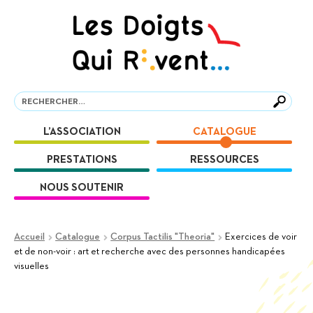
Aller
Aller
à
au
la
contenu
navigation
Recherche
Recherche
L’ASSOCIATION
CATALOGUE
PRESTATIONS
RESSOURCES
NOUS SOUTENIR
Accueil
Catalogue
Corpus Tactilis "Theoria"
Exercices de voir
et de non-voir : art et recherche avec des personnes handicapées
visuelles