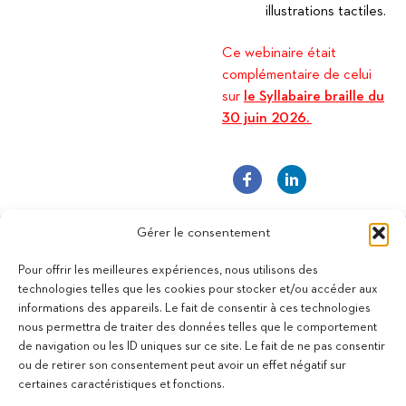
illustrations tactiles.
Ce webinaire était
complémentaire de celui
sur
le Syllabaire braille du
30 juin 2026.
Gérer le consentement
Pour offrir les meilleures expériences, nous utilisons des
technologies telles que les cookies pour stocker et/ou accéder aux
informations des appareils. Le fait de consentir à ces technologies
11 bis Rue des Novalles
nous permettra de traiter des données telles que le comportement
21240 Talant - France
de navigation ou les ID uniques sur ce site. Le fait de ne pas consentir
+33 (0)3 80 59 22 88
ou de retirer son consentement peut avoir un effet négatif sur
Membre de la Fédération des Aveugles de France
certaines caractéristiques et fonctions.
Membre du collectif Les Éditeurs Atypiques