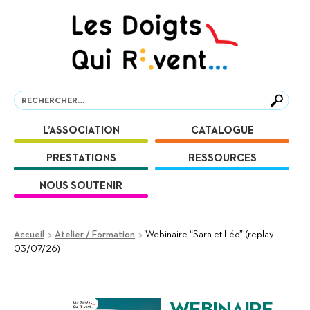
Aller
Aller
à
au
la
contenu
navigation
Recherche
Recherche
L’ASSOCIATION
CATALOGUE
PRESTATIONS
RESSOURCES
NOUS SOUTENIR
Accueil
Atelier / Formation
Webinaire “Sara et Léo” (replay
03/07/26)