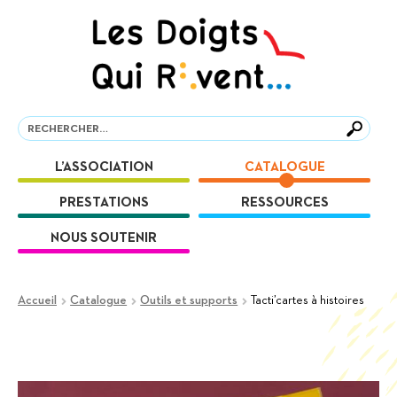
Aller
Aller
à
au
la
contenu
navigation
Recherche
Recherche
L’ASSOCIATION
CATALOGUE
PRESTATIONS
RESSOURCES
NOUS SOUTENIR
Accueil
Catalogue
Outils et supports
Tacti’cartes à histoires