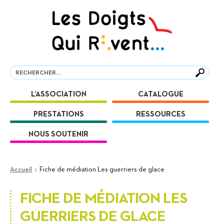
Aller
Aller
à
au
la
contenu
navigation
Recherche
Recherche
L’ASSOCIATION
CATALOGUE
PRESTATIONS
RESSOURCES
NOUS SOUTENIR
Accueil
Fiche de médiation Les guerriers de glace
FICHE DE MÉDIATION LES
GUERRIERS DE GLACE