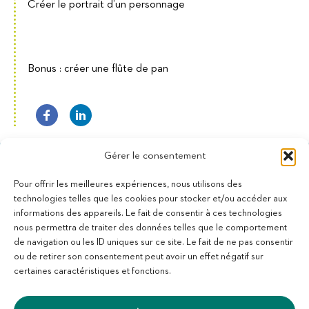
Créer le portrait d’un personnage
Bonus : créer une flûte de pan
Gérer le consentement
Pour offrir les meilleures expériences, nous utilisons des
technologies telles que les cookies pour stocker et/ou accéder aux
informations des appareils. Le fait de consentir à ces technologies
11 bis Rue des Novalles
nous permettra de traiter des données telles que le comportement
21240 Talant - France
de navigation ou les ID uniques sur ce site. Le fait de ne pas consentir
+33 (0)3 80 59 22 88
ou de retirer son consentement peut avoir un effet négatif sur
Membre de la Fédération des Aveugles de France
certaines caractéristiques et fonctions.
Membre du collectif Les Éditeurs Atypiques