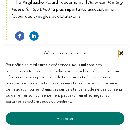
“The Virgil Zickel Award” décerné par l’
American Printing
House for the Blind
, la plus importante association en
faveur des aveugles aux États-Unis.
Gérer le consentement
Pour offrir les meilleures expériences, nous utilisons des
technologies telles que les cookies pour stocker et/ou accéder aux
informations des appareils. Le fait de consentir à ces technologies
11 bis Rue des Novalles
nous permettra de traiter des données telles que le comportement
21240 Talant - France
de navigation ou les ID uniques sur ce site. Le fait de ne pas consentir
+33 (0)3 80 59 22 88
ou de retirer son consentement peut avoir un effet négatif sur
Membre de la Fédération des Aveugles de France
certaines caractéristiques et fonctions.
Membre du collectif Les Éditeurs Atypiques
Accepter