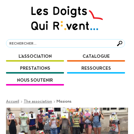
Aller
Aller
à
au
la
contenu
navigation
Recherche
Recherche
L’ASSOCIATION
CATALOGUE
PRESTATIONS
RESSOURCES
NOUS SOUTENIR
Accueil
The association
Missions