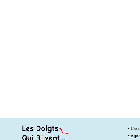
L’ass
Age