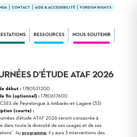
NDA
CONTACT
AIDE & ACCESSIBILITÉ
FOREIGN RIGHTS
RESTATIONS
RESSOURCES
NOUS SOUTENIR
Ateliers
En bibliothèque
Formations
Exemples de médiation
Expositions
L’enfant et la lecture
URNÉES D’ÉTUDE ATAF 2026
Sur-mesure
LDQR au musée
Webinaires
LDQR en EHPAD
de début :
1780531200
e fin (optionnel) :
1780617600
Projets de recherche
CSES de Peyrelongue à Ambarès-et-Lagave (33)
Réaliser soi-même
ption (courte) :
ournées d’étude ATAF 2026 seront consacrée à
ge dans toute la diversité de ses usages et de ses
ations”. Au
programme
, il y aura 3 interventions des