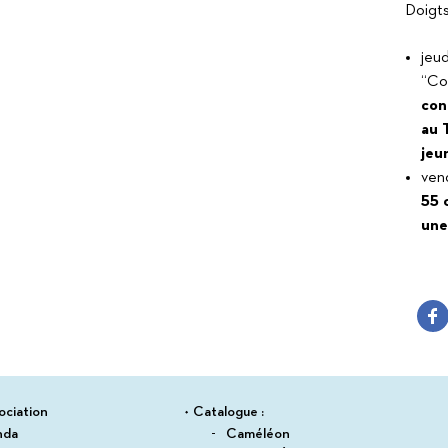
Suitceyes
Doigt
jeud
“Con
con
au 
jeu
vend
55 
une
ociation
Catalogue :
nda
Caméléon