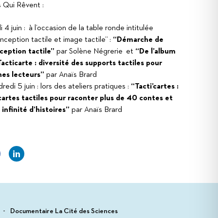
s Qui Rêvent :
i 4 juin : à l’occasion de la table ronde intitulée
ception tactile et image tactile” :
“Démarche de
ception tactile”
par Solène Négrerie et
“De l’album
Tacticarte : diversité des supports tactiles pour
nes lecteurs”
par Anaïs Brard
redi 5 juin : lors des ateliers pratiques :
“Tacti’cartes :
cartes tactiles pour raconter plus de 40 contes et
 infinité d’histoires”
par Anaïs Brard
Documentaire La Cité des Sciences