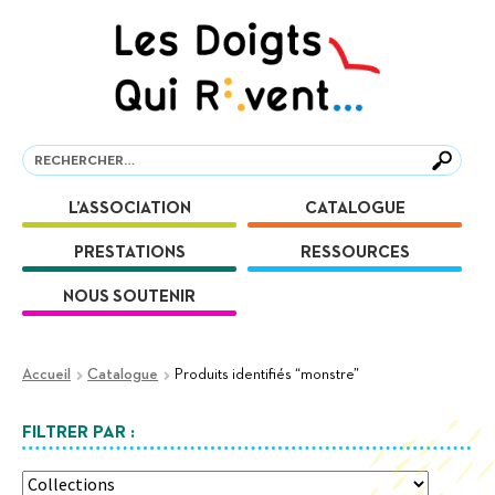
Aller
Aller
à
au
la
contenu
navigation
Recherche
Recherche
L’ASSOCIATION
CATALOGUE
PRESTATIONS
RESSOURCES
NOUS SOUTENIR
Accueil
Catalogue
Produits identifiés “monstre”
FILTRER PAR :