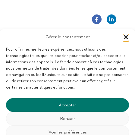
Gérer le consentement
Pour offrir les meilleures expériences, nous utilisons des
technologies telles que les cookies pour stocker et/ou accéder aux
informations des appareils. Le fait de consentir à ces technologies
11 bis Rue des Novalles
nous permettra de traiter des données telles que le comportement
21240 Talant - France
de navigation ou les ID uniques sur ce site. Le fait de ne pas consentir
+33 (0)3 80 59 22 88
ou de retirer son consentement peut avoir un effet négatif sur
Membre de la Fédération des Aveugles de France
certaines caractéristiques et fonctions.
Membre du collectif Les Éditeurs Atypiques
Accepter
Refuser
Voir les préférences
SUIVEZ-NOUS :