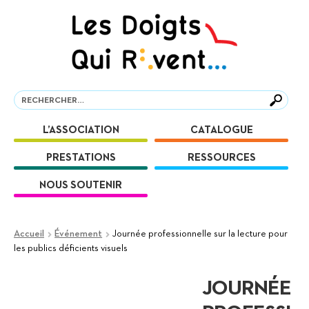
Aller
Aller
à
au
la
contenu
navigation
Recherche
Recherche
L’ASSOCIATION
CATALOGUE
PRESTATIONS
RESSOURCES
NOUS SOUTENIR
Accueil
Événement
Journée professionnelle sur la lecture pour
les publics déficients visuels
JOURNÉE