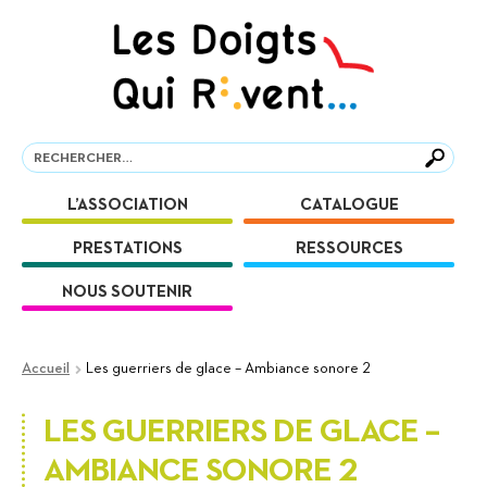
Aller
Aller
à
au
la
contenu
navigation
Recherche
Recherche
L’ASSOCIATION
CATALOGUE
PRESTATIONS
RESSOURCES
NOUS SOUTENIR
Accueil
Les guerriers de glace – Ambiance sonore 2
LES GUERRIERS DE GLACE –
AMBIANCE SONORE 2