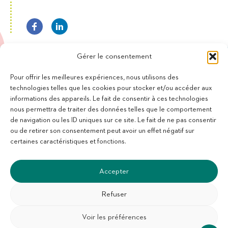
Gérer le consentement
Pour offrir les meilleures expériences, nous utilisons des
technologies telles que les cookies pour stocker et/ou accéder aux
informations des appareils. Le fait de consentir à ces technologies
11 bis Rue des Novalles
nous permettra de traiter des données telles que le comportement
21240 Talant - France
de navigation ou les ID uniques sur ce site. Le fait de ne pas consentir
+33 (0)3 80 59 22 88
ou de retirer son consentement peut avoir un effet négatif sur
Membre de la Fédération des Aveugles de France
certaines caractéristiques et fonctions.
Membre du collectif Les Éditeurs Atypiques
Accepter
Refuser
Voir les préférences
SUIVEZ-NOUS :
S'abonner à la newsletter