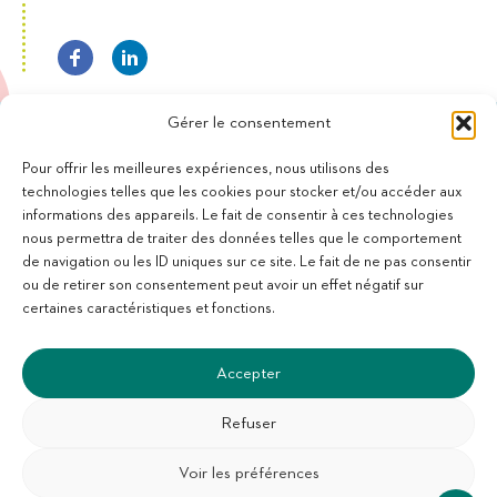
Gérer le consentement
Pour offrir les meilleures expériences, nous utilisons des
technologies telles que les cookies pour stocker et/ou accéder aux
informations des appareils. Le fait de consentir à ces technologies
11 bis Rue des Novalles
nous permettra de traiter des données telles que le comportement
21240 Talant - France
de navigation ou les ID uniques sur ce site. Le fait de ne pas consentir
+33 (0)3 80 59 22 88
ou de retirer son consentement peut avoir un effet négatif sur
Membre de la Fédération des Aveugles de France
certaines caractéristiques et fonctions.
Membre du collectif Les Éditeurs Atypiques
Accepter
Refuser
Voir les préférences
SUIVEZ-NOUS :
S'abonner à la newsletter