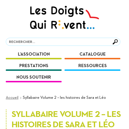
Aller
Aller
à
au
la
contenu
navigation
Recherche
Recherche
L’ASSOCIATION
CATALOGUE
PRESTATIONS
RESSOURCES
NOUS SOUTENIR
Accueil
Syllabaire Volume 2 – les histoires de Sara et Léo
SYLLABAIRE VOLUME 2 – LES
HISTOIRES DE SARA ET LÉO