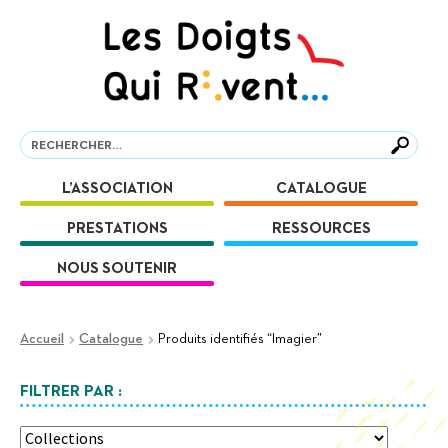
Aller
Aller
à
au
la
contenu
navigation
Recherche
Recherche
L’ASSOCIATION
CATALOGUE
PRESTATIONS
RESSOURCES
NOUS SOUTENIR
Accueil
Catalogue
Produits identifiés “Imagier”
FILTRER PAR :