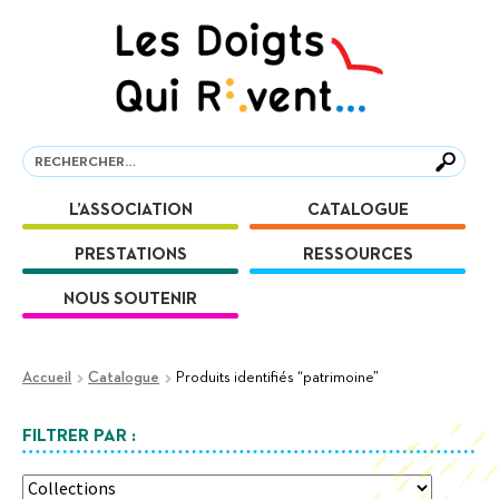
Aller
Aller
à
au
la
contenu
navigation
Recherche
Recherche
L’ASSOCIATION
CATALOGUE
PRESTATIONS
RESSOURCES
NOUS SOUTENIR
Accueil
Catalogue
Produits identifiés “patrimoine”
FILTRER PAR :