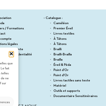
ociation
Catalogue :
nda
Caméléon
iers / Formations
Premier Éveil
tact
Livres textiles
 compte
À Tâtons
ions légales
À Tâtons
itions de vente
Brailli
ique de confidentialité
Brailli-Brailla
du site
Brailla
telles que
Éveil & Péda
Le fait
Point d'Or
 telles
Point d'Or
t de ne
Livres tactiles sans texte
f sur
Matériel
Outils et supports
Documentaire Sensitinéraires
érences