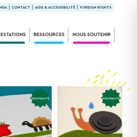
NDA
CONTACT
AIDE & ACCESSIBILITÉ
FOREIGN RIGHTS
RESTATIONS
RESSOURCES
NOUS SOUTENIR
Ateliers
En bibliothèque
Formations
Exemples de médiation
Expositions
L’enfant et la lecture
Sur-mesure
LDQR au musée
Webinaires
LDQR en EHPAD
Projets de recherche
NOUVEAUTÉ
NOUVEAUTÉ
Réaliser soi-même