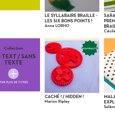
Suitceyes
LE SYLLABAIRE BRAILLE -
SARA
LES SIX BONS POINTS !
PREM
Anne LORHO
BRAI
Céci
Collection
NOUVEAUTÉ
 TEXT / SANS
TEXTE
VOIR PLUS DE TITRES
CACHÉ ! / HIDDEN !
MALA
Marion Ripley
EXPL
Solèn