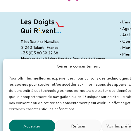
L’ass
Age
Atel
Con
11 bis Rue des Novalles
21240 Talant - France
Mon
+33 (0)3 80 59 22 88
Ment
Membre de la Fédération des Aveugles de France
Cond
Membre du collectif Les Éditeurs Atypiques
Gérer le consentement
Polit
Plan 
Pour offrir les meilleures expériences, nous utilisons des technologies 
les cookies pour stocker et/ou accéder aux informations des appareils. 
de consentir à ces technologies nous permettra de traiter des données
que le comportement de navigation ou les ID uniques sur ce site. Le fai
pas consentir ou de retirer son consentement peut avoir un effet négati
certaines caractéristiques et fonctions.
Accepter
Refuser
Voir les préf