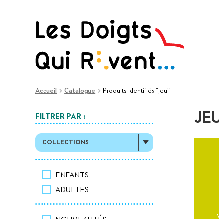
Aller
Aller
à
au
la
contenu
navigation
Accueil
Catalogue
Produits identifiés “jeu”
JE
FILTRER PAR :
COLLECTIONS
ENFANTS
ADULTES