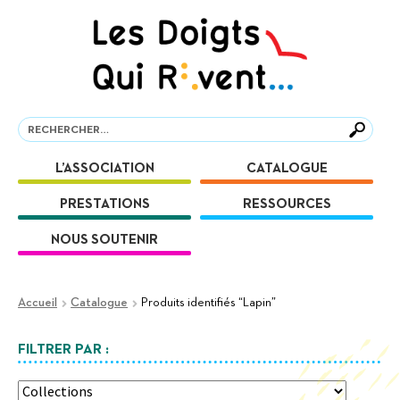
Aller
Aller
à
au
la
contenu
navigation
Recherche
Recherche
L’ASSOCIATION
CATALOGUE
PRESTATIONS
RESSOURCES
NOUS SOUTENIR
Accueil
Catalogue
Produits identifiés “Lapin”
FILTRER PAR :