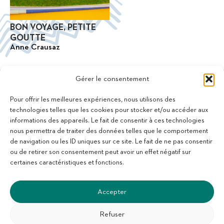
BON VOYAGE, PETITE
GOUTTE
Anne Crausaz
Gérer le consentement
Pour offrir les meilleures expériences, nous utilisons des
technologies telles que les cookies pour stocker et/ou accéder aux
informations des appareils. Le fait de consentir à ces technologies
11 bis Rue des Novalles
nous permettra de traiter des données telles que le comportement
21240 Talant - France
de navigation ou les ID uniques sur ce site. Le fait de ne pas consentir
+33 (0)3 80 59 22 88
ou de retirer son consentement peut avoir un effet négatif sur
Membre de la Fédération des Aveugles de France
certaines caractéristiques et fonctions.
Membre du collectif Les Éditeurs Atypiques
Accepter
Refuser